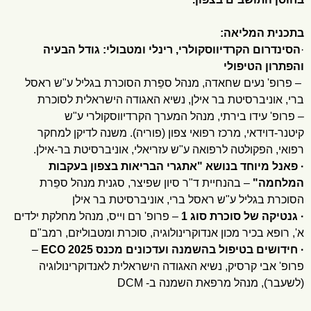
בתכנית המליאה:
·
הסינדרום הקרדיווסקולרי, רינלי ומטבולי: גודל הבעיה
והפתרון הטיפולי
– פרופ' נעים שחאדה, מנהל ספֵרת הסוכרת בגליל ע"ש ראסל
ברי, אוניברסיטת בר אילן, נשיא האגודה הישראלית לסוכרת
– פרופ' עידו בירתי, מנהל המערך הקרדיווסקולרי ע"ש
קיטנר-דוידאי, מרכז רפואי צפון (פוריה). משנה לדיקן למחקר
רפואי, הפקולטה לרפואה ע"ש עזריאלי, אוניברסיטת בר-אילן.
· פאנל מיוחד בנושא "אתגרי הבריאות בצפון בעקבות
המלחמה"
– בהנחיית ד"ר סיון שפיצר, סגנית מנהל ספֵרת
הסוכרת בגליל ע"ש ראסל ברי, אוניברסיטת בר אילן
· גנטיקה של סוכרת סוג 1
– פרופ' רם וייס, מנהל מחלקת ילדים
א', רופא בכיר מכון אנדוקרינולוגיה, סוכרת ומטבוליזם, רמב"ם
· חידושים בטיפול בהשמנה ועדכונים מכנס ECO 2025
–
פרופ' אבי קרסיק, נשיא האגודה הישראלית לאנדוקרינולוגיה
(לשעבר), מנהל מרפאת השמנה ב- DCM