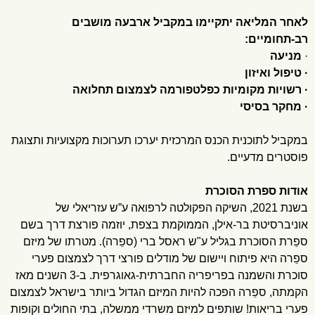
לאחר המליאה יתקיימו במקביל ארבעה מושבים
רב-תחומיים:
·
מניעה
· טיפול ואיזון
· רשויות מקומיות כפלטפורמה לצמצום תחלואה
· מחקר בסיסי
במקביל לתוכנית הכנס המרכזית יערכו תערוכות מקצועיות ותצוגת
פוסטרים מדעיים.
אודות ספרת הסוכרת
בשנת 2021, השיקה הפקולטה לרפואה ע”ש עזריאלי של
אוניברסיטת בר-אילן, הממוקמת בצפת, יוזמה פורצת דרך בשם
ספֵרת הסוכרת בגליל ע"ש ראסל ברי (ספֵרה). מטרתו של מיזם
ספֵרה היא פיתוח ויישום של מודלים פורצי דרך לצמצום פערי
סוכרת והשמנה בפריפריה החברתית-גאוגרפית. ב-3 השנים מאז
הקמתה, ספֵרה הפכה להיות המיזם הגדול ביותר בישראל לצמצום
פערי בריאות! שותפים למיזם משרדי ממשלה, בתי החולים וקופות